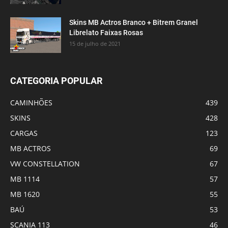
Skins MB Actros Branco + Bitrem Granel
Librelato Faixas Rosas
15 de julho de 2021
CATEGORIA POPULAR
CAMINHÕES
439
SKINS
428
CARGAS
123
MB ACTROS
69
VW CONSTELLATION
67
MB 1114
57
MB 1620
55
BAÚ
53
SCANIA 113
46