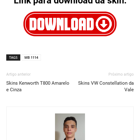
Link para download da skin:
TAGS
MB 1114
Artigo anterior
Próximo artigo
Skins Kenworth T800 Amarelo
Skins VW Constellation da
e Cinza
Vale