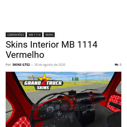
CAMINHÕES
MB 1114
SKINS
Skins Interior MB 1114
Vermelho
Por
SKINS GTS2
-
28 de agosto de 2020
0