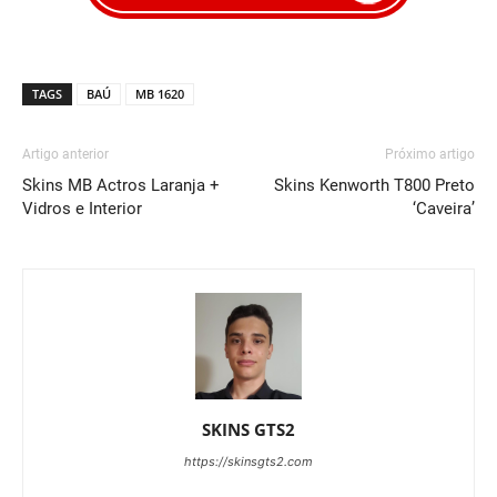
TAGS
BAÚ
MB 1620
Artigo anterior
Próximo artigo
Skins MB Actros Laranja +
Skins Kenworth T800 Preto
Vidros e Interior
‘Caveira’
SKINS GTS2
https://skinsgts2.com