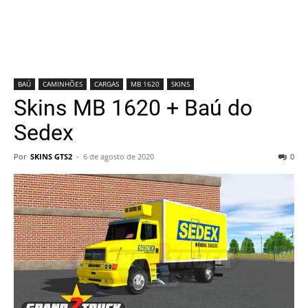
BAÚ
CAMINHÕES
CARGAS
MB 1620
SKINS
Skins MB 1620 + Baú do
Sedex
Por
SKINS GTS2
-
6 de agosto de 2020
0