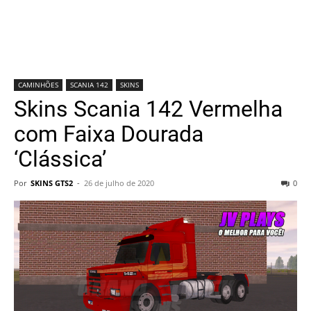
CAMINHÕES
SCANIA 142
SKINS
Skins Scania 142 Vermelha
com Faixa Dourada
‘Clássica’
Por
SKINS GTS2
-
26 de julho de 2020
0