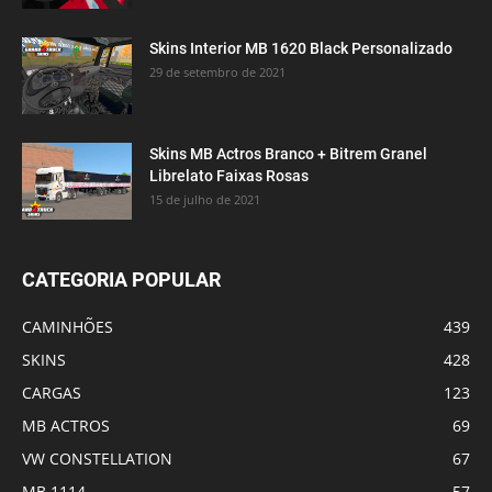
Skins Interior MB 1620 Black Personalizado
29 de setembro de 2021
Skins MB Actros Branco + Bitrem Granel
Librelato Faixas Rosas
15 de julho de 2021
CATEGORIA POPULAR
CAMINHÕES
439
SKINS
428
CARGAS
123
MB ACTROS
69
VW CONSTELLATION
67
MB 1114
57