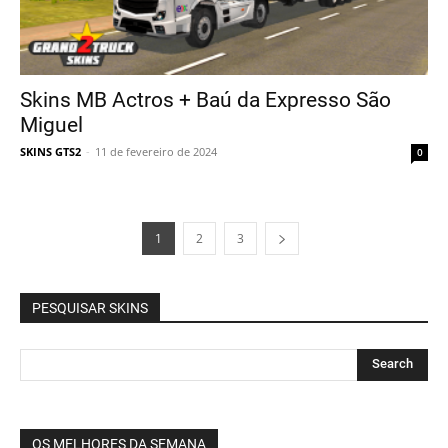
Skins MB Actros + Baú da Expresso São
Miguel
SKINS GTS2
-
11 de fevereiro de 2024
0
1
2
3
PESQUISAR SKINS
OS MELHORES DA SEMANA