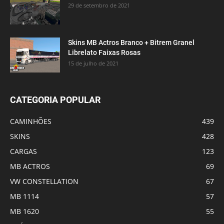
29 de setembro de 2021
Skins MB Actros Branco + Bitrem Granel
Librelato Faixas Rosas
15 de julho de 2021
CATEGORIA POPULAR
CAMINHÕES
439
SKINS
428
CARGAS
123
MB ACTROS
69
VW CONSTELLATION
67
MB 1114
57
MB 1620
55