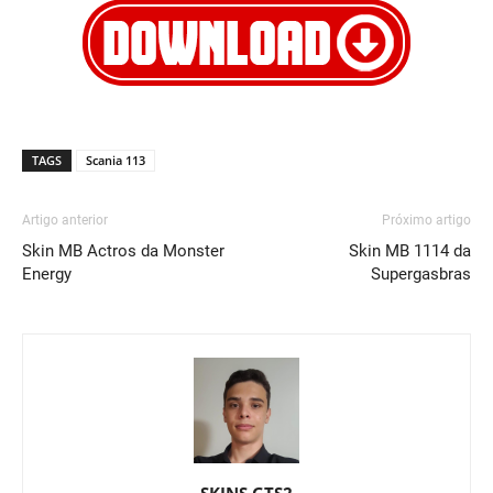
TAGS
Scania 113
Artigo anterior
Próximo artigo
Skin MB Actros da Monster
Skin MB 1114 da
Energy
Supergasbras
SKINS GTS2