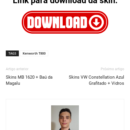
Link para download da skin:
TAGS
Kenworth T800
Artigo anterior
Próximo artigo
Skins MB 1620 + Baú da
Skins VW Constellation Azul
Magalu
Grafitado + Vidros