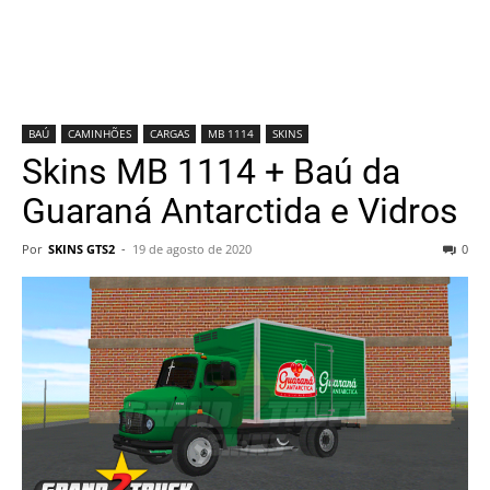
BAÚ
CAMINHÕES
CARGAS
MB 1114
SKINS
Skins MB 1114 + Baú da
Guaraná Antarctida e Vidros
Por
SKINS GTS2
-
19 de agosto de 2020
0