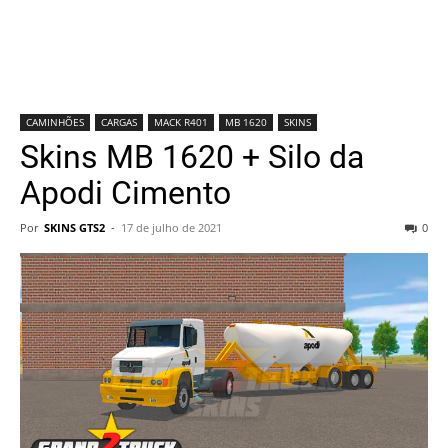
CAMINHÕES
CARGAS
MACK R401
MB 1620
SKINS
Skins MB 1620 + Silo da
Apodi Cimento
Por
SKINS GTS2
-
17 de julho de 2021
0