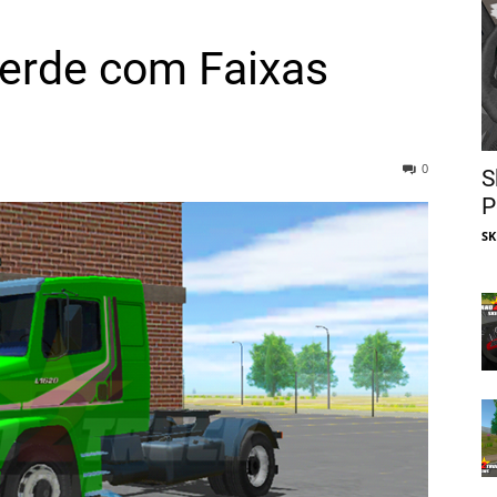
erde com Faixas
0
S
P
SK