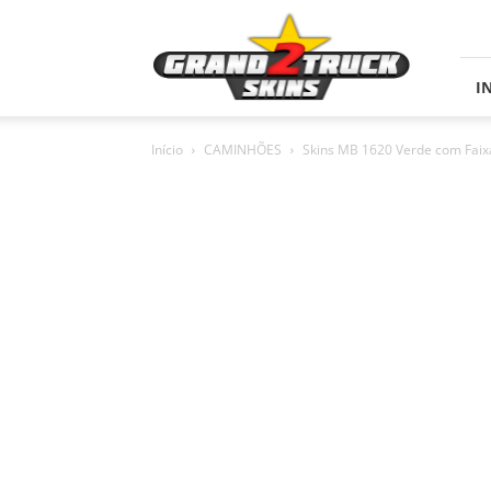
Skins
Grand
Truck
Simulator
I
2
Início
CAMINHÕES
Skins MB 1620 Verde com Faix