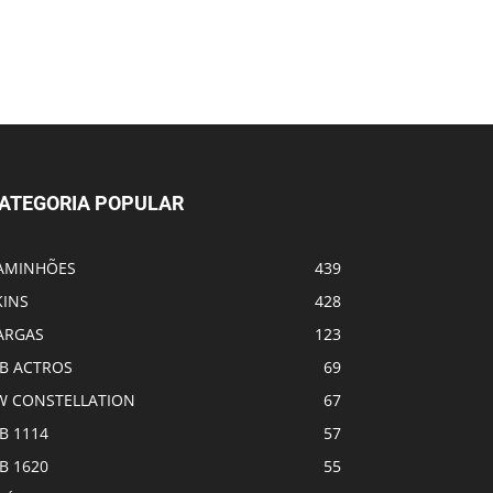
ATEGORIA POPULAR
AMINHÕES
439
KINS
428
ARGAS
123
B ACTROS
69
W CONSTELLATION
67
B 1114
57
B 1620
55