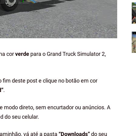
na cor
verde
para o Grand Truck Simulator 2,
o fim deste post e clique no botão em cor
d”
.
de modo direto, sem encurtador ou anúncios. A
d do seu celular.
caminhão, vá até a pasta
“Downloads”
do seu