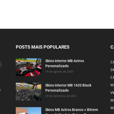
POSTS MAIS POPULARES
C
Skins Interior MB Actros
C
Personalizado
S
14 de agosto de 2020
C
M
Skins Interior MB 1620 Black
s
Personalizado
V
29 de setembro de 2021
M
M
Skins MB Actros Branco + Bitrem