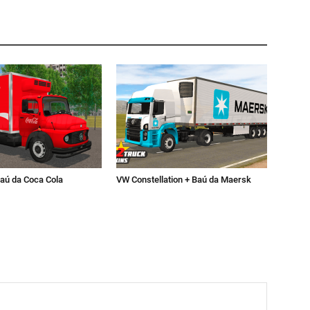
aú da Coca Cola
VW Constellation + Baú da Maersk