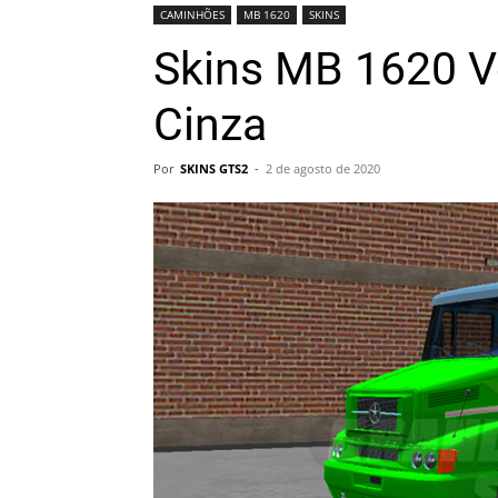
CAMINHÕES
MB 1620
SKINS
Skins MB 1620 V
Cinza
Por
SKINS GTS2
-
2 de agosto de 2020