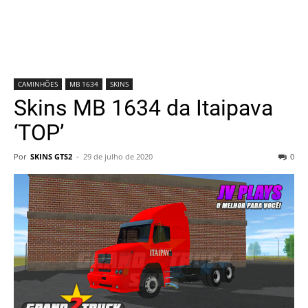
CAMINHÕES
MB 1634
SKINS
Skins MB 1634 da Itaipava
‘TOP’
Por
SKINS GTS2
-
29 de julho de 2020
0