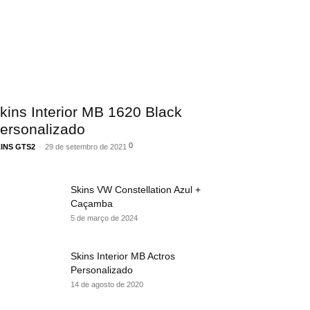
kins Interior MB 1620 Black
ersonalizado
0
INS GTS2
-
29 de setembro de 2021
Skins VW Constellation Azul +
Caçamba
5 de março de 2024
Skins Interior MB Actros
Personalizado
14 de agosto de 2020