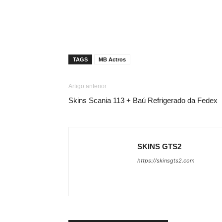
TAGS
MB Actros
Artigo anterior
Skins Scania 113 + Baú Refrigerado da Fedex
SKINS GTS2
https://skinsgts2.com