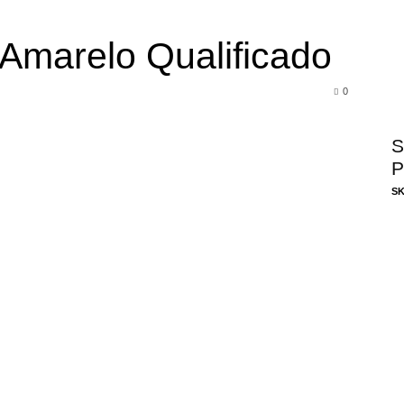
Amarelo Qualificado
0
S
P
SK