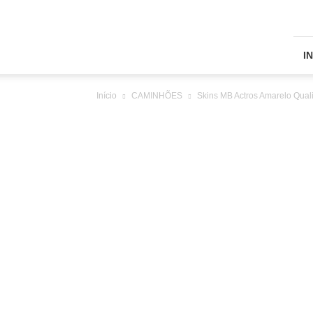
Skins
Grand
Truck
Simulator
I
2
Início
CAMINHÕES
Skins MB Actros Amarelo Quali