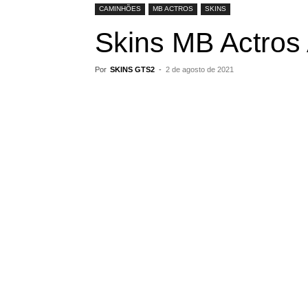
CAMINHÕES
MB ACTROS
SKINS
Skins MB Actros 
Por
SKINS GTS2
-
2 de agosto de 2021