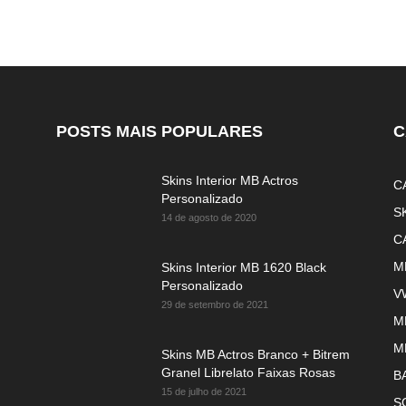
POSTS MAIS POPULARES
C
Skins Interior MB Actros
C
Personalizado
S
14 de agosto de 2020
C
M
Skins Interior MB 1620 Black
Personalizado
V
29 de setembro de 2021
M
M
Skins MB Actros Branco + Bitrem
Granel Librelato Faixas Rosas
B
15 de julho de 2021
S