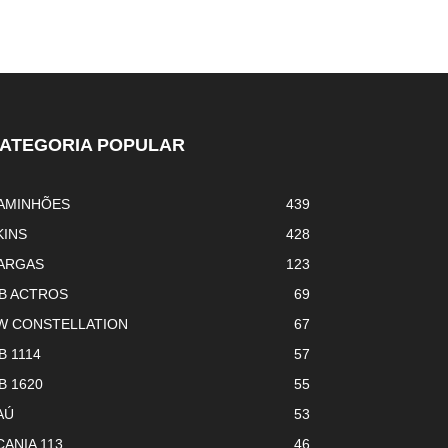
ATEGORIA POPULAR
AMINHÕES
439
KINS
428
ARGAS
123
B ACTROS
69
W CONSTELLATION
67
B 1114
57
B 1620
55
AÚ
53
CANIA 113
46