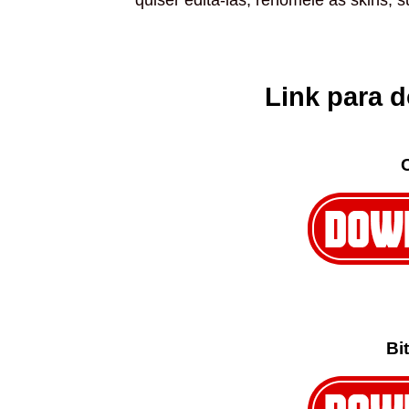
quiser edita-las, renomeie as skins, sub
Link para 
Bi