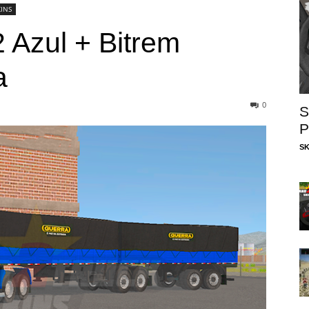
KINS
 Azul + Bitrem
a
0
S
P
SK