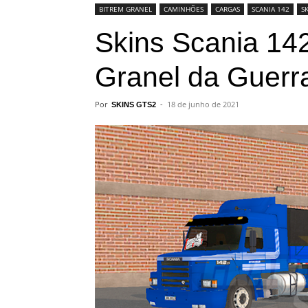
BITREM GRANEL
CAMINHÕES
CARGAS
SCANIA 142
S
Skins Scania 142
Granel da Guerr
Por
-
18 de junho de 2021
SKINS GTS2