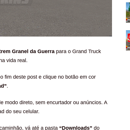
itrem Granel da Guerra
para o Grand Truck
na vida real.
o fim deste post e clique no botão em cor
ad”
.
de modo direto, sem encurtador ou anúncios. A
d do seu celular.
 caminhão, vá até a pasta
“Downloads”
do