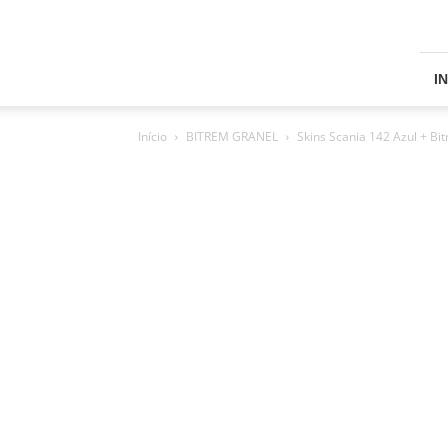
Skins
Grand
Truck
Simulator
I
2
Início
BITREM GRANEL
Skins Scania 142 Azul + Bi