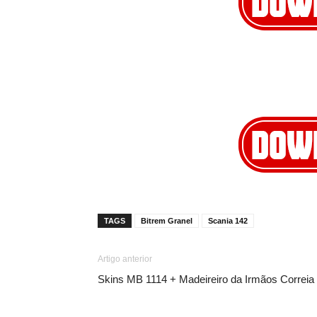
TAGS
Bitrem Granel
Scania 142
Artigo anterior
Skins MB 1114 + Madeireiro da Irmãos Correia