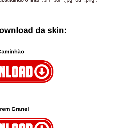
stituindo o final “.bin” por “.jpg” ou “.png”.
download da skin:
Caminhão
trem Granel