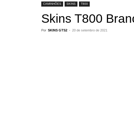
CAMINHÕES
SKINS
T800
Skins T800 Bran
Por
SKINS GTS2
-
20 de setembro de 2021