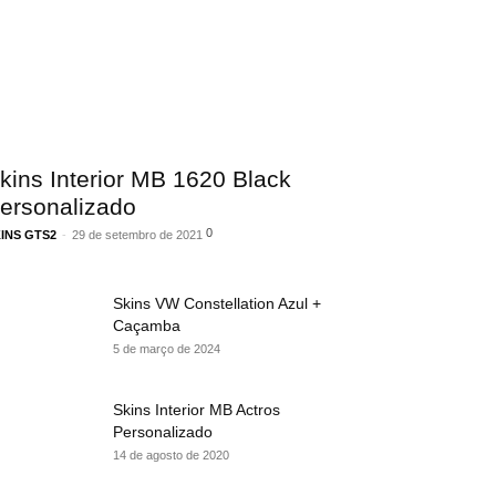
kins Interior MB 1620 Black
ersonalizado
0
INS GTS2
-
29 de setembro de 2021
Skins VW Constellation Azul +
Caçamba
5 de março de 2024
Skins Interior MB Actros
Personalizado
14 de agosto de 2020