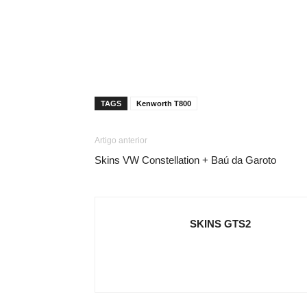
TAGS
Kenworth T800
Artigo anterior
Skins VW Constellation + Baú da Garoto
SKINS GTS2