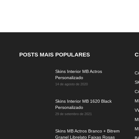
POSTS MAIS POPULARES
C
Skins Interior MB Actros
C
Personalizado
S
14 de agosto de 2020
C
M
Skins Interior MB 1620 Black
Personalizado
V
29 de setembro de 2021
M
M
Skins MB Actros Branco + Bitrem
Granel Librelato Faixas Rosas
B