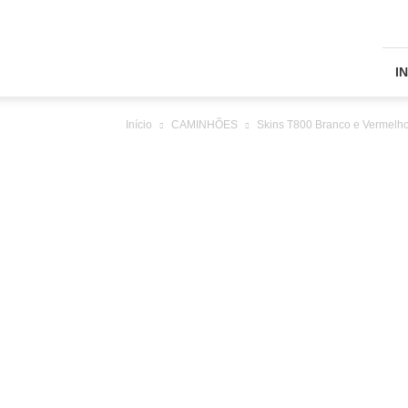
Skins
Grand
Truck
Simulator
I
2
Início
CAMINHÕES
Skins T800 Branco e Vermelh