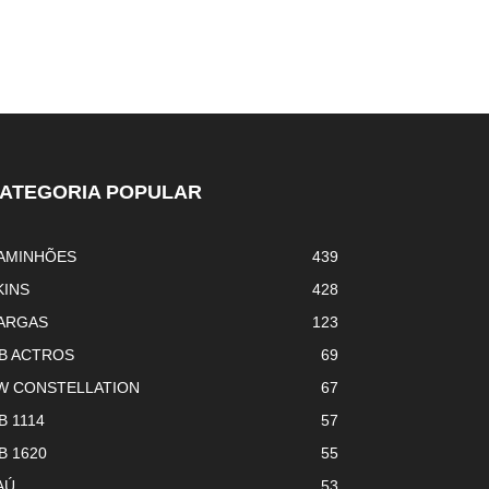
ATEGORIA POPULAR
AMINHÕES
439
KINS
428
ARGAS
123
B ACTROS
69
W CONSTELLATION
67
B 1114
57
B 1620
55
AÚ
53