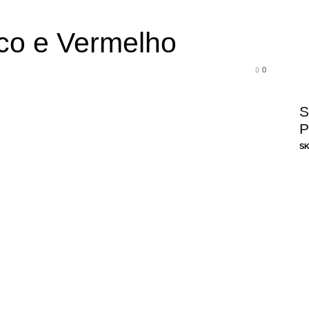
co e Vermelho
0
S
P
SK