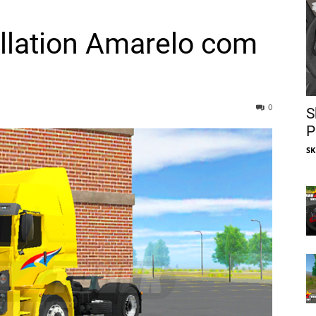
llation Amarelo com
0
S
P
SK