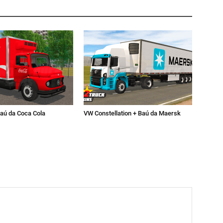
aú da Coca Cola
VW Constellation + Baú da Maersk