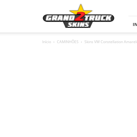
Skins
Grand
Truck
Simulator
I
2
Início
CAMINHÕES
Skins VW Constellation Amarel