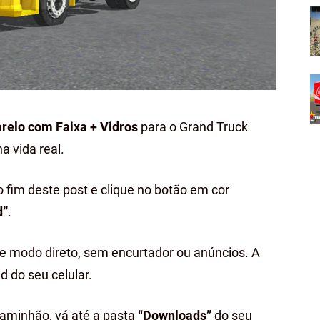
relo com Faixa + Vidros
para o Grand Truck
a vida real.
o fim deste post e clique no botão em cor
d”
.
de modo direto, sem encurtador ou anúncios. A
d do seu celular.
caminhão, vá até a pasta
“Downloads”
do seu