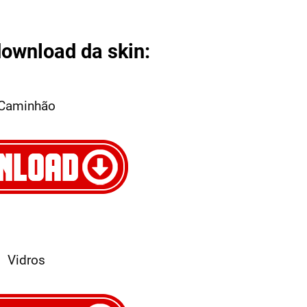
download da skin:
Caminhão
Vidros