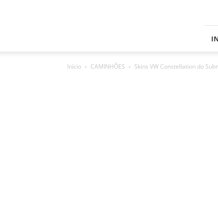
Skins
Grand
Truck
Simulator
I
2
Início
CAMINHÕES
Skins VW Constellation do Sub