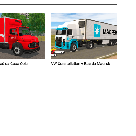
aú da Coca Cola
VW Constellation + Baú da Maersk