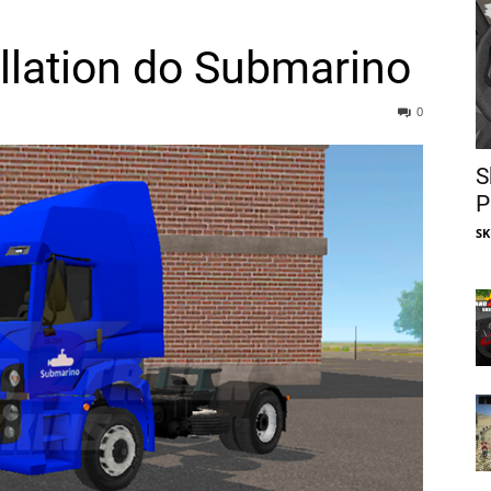
llation do Submarino
0
S
P
SK