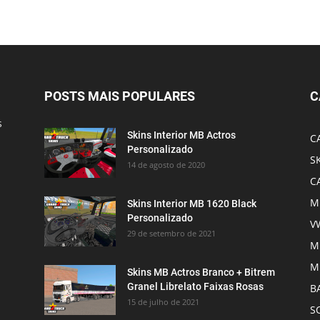
POSTS MAIS POPULARES
C
s
Skins Interior MB Actros
C
Personalizado
S
14 de agosto de 2020
C
M
Skins Interior MB 1620 Black
Personalizado
V
29 de setembro de 2021
M
M
Skins MB Actros Branco + Bitrem
Granel Librelato Faixas Rosas
B
15 de julho de 2021
S