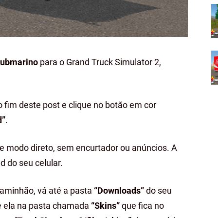
 Submarino
para o Grand Truck Simulator 2,
o fim deste post e clique no botão em cor
d”
.
de modo direto, sem encurtador ou anúncios. A
d do seu celular.
caminhão, vá até a pasta
“Downloads”
do seu
ole ela na pasta chamada
“Skins”
que fica no