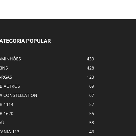
ATEGORIA POPULAR
AMINHÕES
439
KINS
428
ARGAS
123
B ACTROS
69
W CONSTELLATION
67
B 1114
57
B 1620
55
AÚ
53
CANIA 113
46