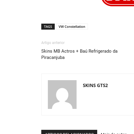
TAGS
VW Constellation
Artigo anterior
Skins MB Actros + Baú Refrigerado da
Piracanjuba
SKINS GTS2