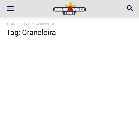
Início
Tags
Graneleira
Tag: Graneleira