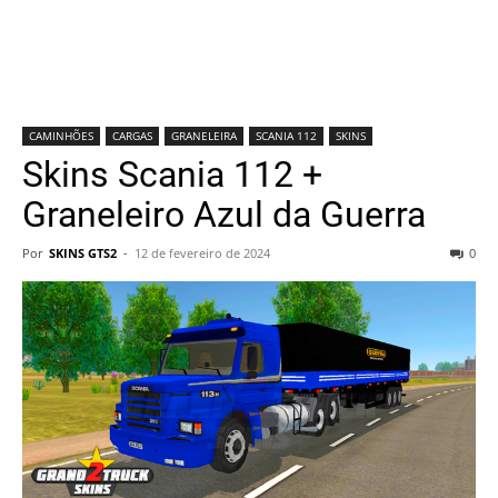
CAMINHÕES
CARGAS
GRANELEIRA
SCANIA 112
SKINS
Skins Scania 112 +
Graneleiro Azul da Guerra
Por
SKINS GTS2
-
12 de fevereiro de 2024
0