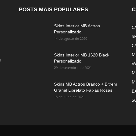
POSTS MAIS POPULARES
C
Skins Interior MB Actros
C
Personalizado
S
14 de agosto de 2020
C
M
Skins Interior MB 1620 Black
s
Personalizado
V
29 de setembro de 2021
M
M
Skins MB Actros Branco + Bitrem
Granel Librelato Faixas Rosas
B
15 de julho de 2021
S