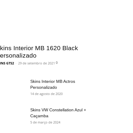
kins Interior MB 1620 Black
ersonalizado
0
INS GTS2
-
29 de setembro de 2021
Skins Interior MB Actros
Personalizado
14 de agosto de 2020
Skins VW Constellation Azul +
Caçamba
5 de março de 2024