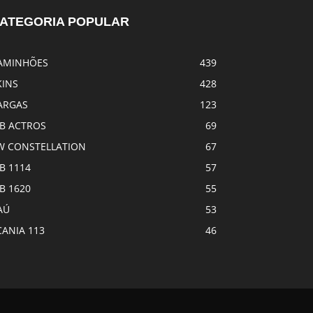
ATEGORIA POPULAR
AMINHÕES
439
KINS
428
ARGAS
123
B ACTROS
69
W CONSTELLATION
67
B 1114
57
B 1620
55
AÚ
53
CANIA 113
46