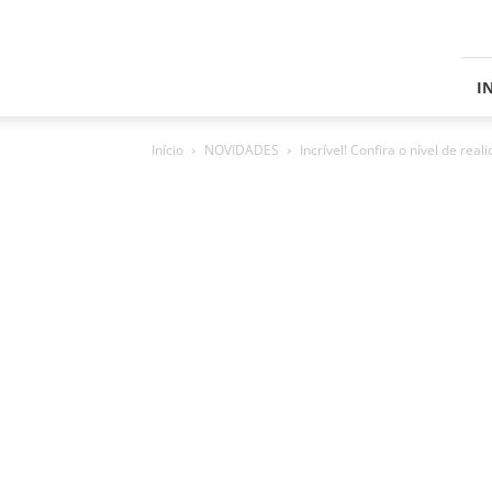
Skins
Grand
Truck
Simulator
I
2
Início
NOVIDADES
Incrível! Confira o nível de rea