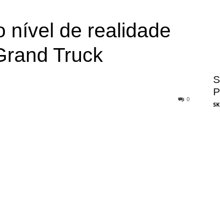
 o nível de realidade
Grand Truck
S
P
0
SK