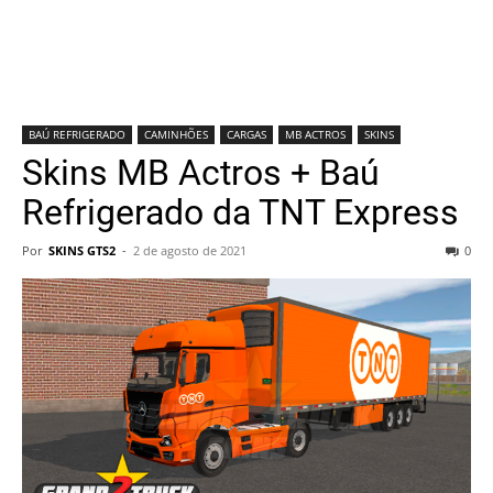
BAÚ REFRIGERADO
CAMINHÕES
CARGAS
MB ACTROS
SKINS
Skins MB Actros + Baú
Refrigerado da TNT Express
Por
SKINS GTS2
-
2 de agosto de 2021
0