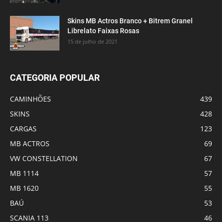
Skins MB Actros Branco + Bitrem Granel
Librelato Faixas Rosas
15 de julho de 2021
CATEGORIA POPULAR
CAMINHÕES
439
SKINS
428
CARGAS
123
MB ACTROS
69
VW CONSTELLATION
67
MB 1114
57
MB 1620
55
BAÚ
53
SCANIA 113
46